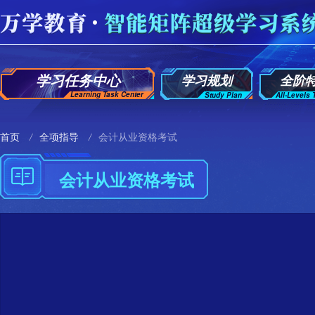
学习任务中心
学习规划
全阶
Learning Task Center
Study Plan
All-Levels 
首页
/
全项指导
/
会计从业资格考试
会计从业资格考试
小伙伴，快去填写视频评价吧 (*^__^*)
去评价