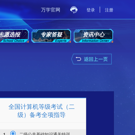
万学官网
登录
注册
志愿选报
专家答疑
资讯中心
School Choice
Experts
Information Center
全国计算机等级考试（二
级）备考全项指导
1.
二级公共基础知识通关特训